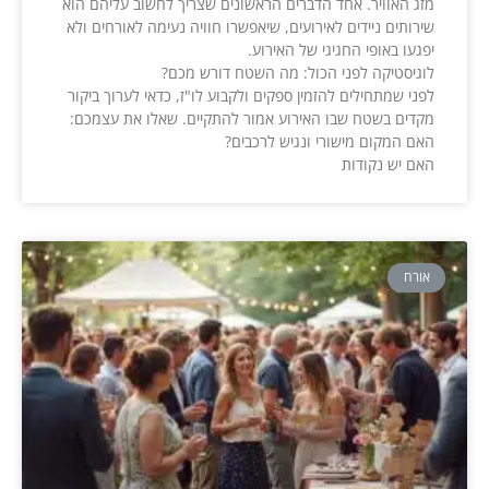
מזג האוויר. אחד הדברים הראשונים שצריך לחשוב עליהם הוא
שירותים ניידים לאירועים, שיאפשרו חוויה נעימה לאורחים ולא
יפגעו באופי החגיגי של האירוע.
לוגיסטיקה לפני הכול: מה השטח דורש מכם?
לפני שמתחילים להזמין ספקים ולקבוע לו"ז, כדאי לערוך ביקור
מקדים בשטח שבו האירוע אמור להתקיים. שאלו את עצמכם:
האם המקום מישורי ונגיש לרכבים?
האם יש נקודות
אורח