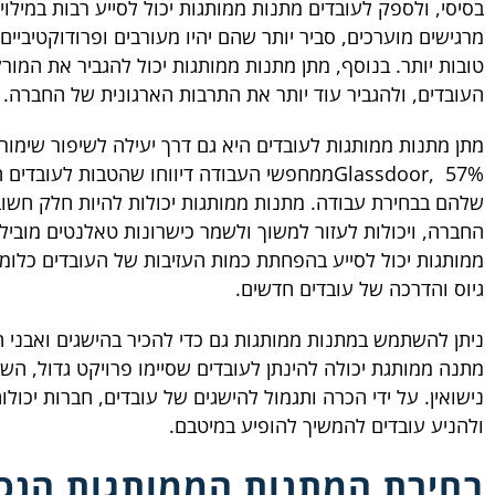
בסיסי, ולספק לעובדים מתנות ממותגות יכול לסייע רבות במילוי
מרגישים מוערכים, סביר יותר שהם יהיו מעורבים ופרודוקטיביים
טובות יותר. בנוסף, מתן מתנות ממותגות יכול להגביר את המור
העובדים, ולהגביר עוד יותר את התרבות הארגונית של החברה.
מתן מתנות ממותגות לעובדים היא גם דרך יעילה לשיפור שימור
Glassdoor, 57%ממחפשי העבודה דיווחו שהטבות לעובד
שלהם בבחירת עבודה. מתנות ממותגות יכולות להיות חלק חשו
החברה, ויכולות לעזור למשוך ולשמר כישרונות טאלנטים מובילי
ממותגות יכול לסייע בהפחתת כמות העזיבות של העובדים כלומר,
גיוס והדרכה של עובדים חדשים.
ניתן להשתמש במתנות ממותגות גם כדי להכיר בהישגים ואבני 
מתנה ממותגת יכולה להינתן לעובדים שסיימו פרויקט גדול, השיג
נישואין. על ידי הכרה ותגמול להישגים של עובדים, חברות יכול
ולהניע עובדים להמשיך להופיע במיטבם.
בחירת המתנות הממותגות הנכו