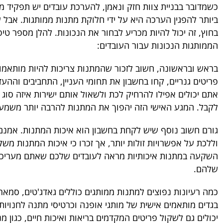
כשמדובר בבניית צוות חזק ונאמן, להערכת עובדים יש תפקיד מ
ביותר להפגין הערכה היא על ידי חלוקת מתנות ממותגות. אבל 
בחוץ, זה יכול להיות מכריע לבחור את הנכונות. להלן מספר טי
הממותגות הנכונות עבור העובדים:
בראש ובראשונה, חשוב לזכור שהמתנות צריכות להיות מותאמו
פריטים גנריים, קחו בחשבון את תחומי העניין, התחביבים והה
אתם יכולים אפילו להרחיק לכת ולשאול אותם ישירות איזה סוג 
לקבל. המגע האישי הזה יהפוך את המתנות להרבה יותר משמעו
גורם חשוב נוסף שיש לקחת בחשבון הוא איכות המתנות. אמנ
וללכת על אפשרויות זולות יותר, אך זכרו כי איכות המתנות מ
השקעה במתנות איכותיות מראה לעובדים שלכם שאתם מעריכ
שלהם.
כמה רעיונות נפוצים למתנות ממותגים כוללים גאדג'טים, סמארט
בגדים מותאמים אישית של מותגי אופנה וכרטיסי מתנה לחנויות
יכולים גם לשקול פריטים המקדמים בריאות ואיכות חיים, כגון מנ