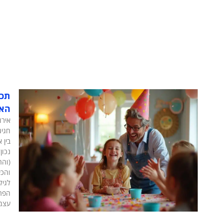
תכנ
האי
אירו
חגיג
בין 
נכון
(והה
והכי
לגיל
הפתע
עצמם