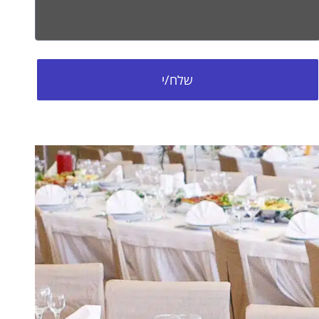
שלח/י