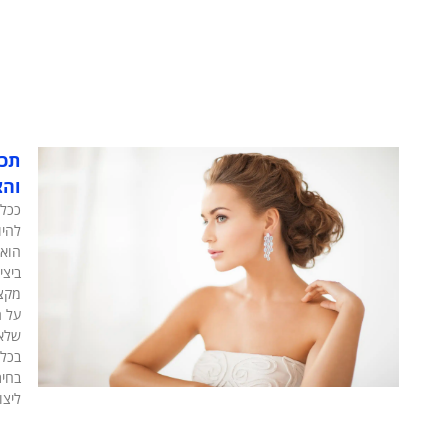
תכש
וה
ככל 
להיו
הוא 
ביצי
מקצו
על ת
שלא
בכל 
בחיר
ליצו