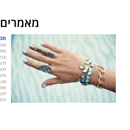
מאמרים 
תכש
תכשי
מתל
ובכל
לנשי
לנשי
מיהן
אכן,
מצפי
לנשי
הלבו