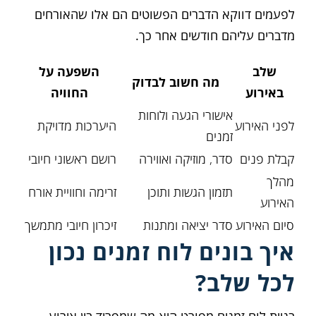
לפעמים דווקא הדברים הפשוטים הם אלו שהאורחים
מדברים עליהם חודשים אחר כך.
שלב
השפעה על
מה חשוב לבדוק
באירוע
החוויה
אישורי הגעה ולוחות
לפני האירוע
היערכות מדויקת
זמנים
קבלת פנים
סדר, מוזיקה ואווירה
רושם ראשוני חיובי
מהלך
תזמון הגשות ותוכן
זרימה וחוויית אורח
האירוע
סיום האירוע
סדר יציאה ומתנות
זיכרון חיובי מתמשך
איך בונים לוח זמנים נכון
לכל שלב?
בניית לוח זמנים מפורט היא מה שמפריד בין אירוע