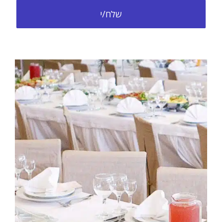
שלח/י