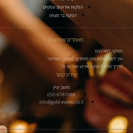
הפקות אירועים עסקיים
הפקת בר מצווה
מאמרים אחרונים
מוזיקה לאירועים
איך לשלב אלמנטים מיוחדים בעיצוב האירוע?
מדריך מלא להפקת אירוע מא' עד ת'
יצירת קשר
מושב יציץ
050-6787686
info@gold-events.co.il