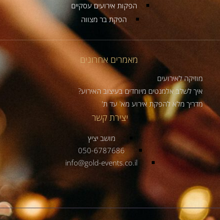
הפקות אירועים עסקיים
הפקת בר מצווה
מאמרים אחרונים
מוזיקה לאירועים
איך לשלב אלמנטים מיוחדים בעיצוב האירוע?
מדריך מלא להפקת אירוע מא' עד ת'
יצירת קשר
מושב יציץ
050-6787686
info@gold-events.co.il