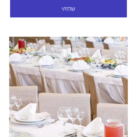
שלח/י