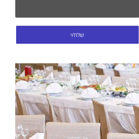
שלח/י