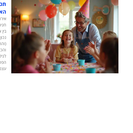
תכנ
האי
אירו
חגיג
בין 
נכון
(והה
והכי
לגיל
הפתע
עצמם