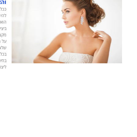
וה
ככל 
להיו
הוא 
ביצי
מקצו
על ת
שלא
בכל 
בחיר
ליצו