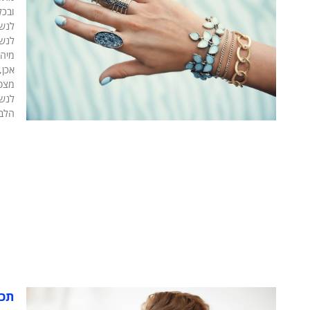
ובכל
לנשי
לנשי
מיהן
אכן,
מצפי
לנשי
הלבו
תכש