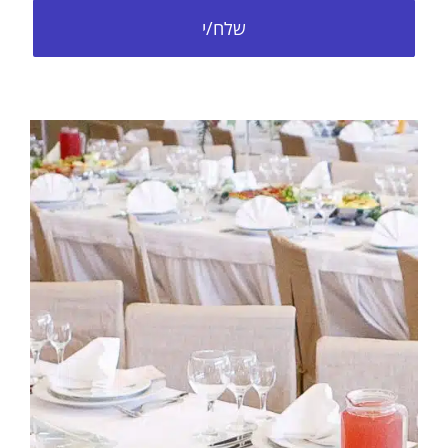
שלח/י