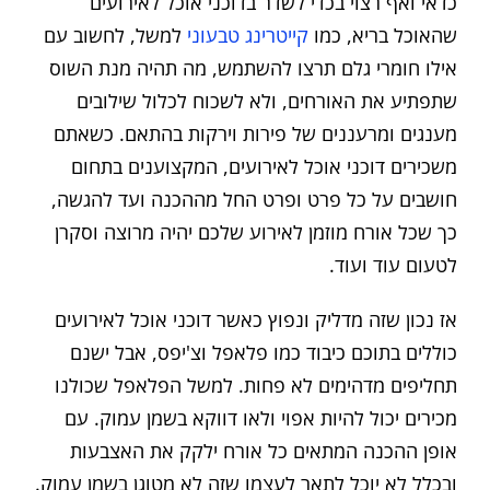
כדאי ואף רצוי בכדי לשדר בדוכני אוכל לאירועים
שהאוכל בריא, כמו
קייטרינג טבעוני
למשל, לחשוב עם
אילו חומרי גלם תרצו להשתמש, מה תהיה מנת השוס
שתפתיע את האורחים, ולא לשכוח לכלול שילובים
מענגים ומרעננים של פירות וירקות בהתאם. כשאתם
משכירים דוכני אוכל לאירועים, המקצוענים בתחום
חושבים על כל פרט ופרט החל מההכנה ועד להגשה,
כך שכל אורח מוזמן לאירוע שלכם יהיה מרוצה וסקרן
לטעום עוד ועוד.
אז נכון שזה מדליק ונפוץ כאשר דוכני אוכל לאירועים
כוללים בתוכם כיבוד כמו פלאפל וצ'יפס, אבל ישנם
תחליפים מדהימים לא פחות. למשל הפלאפל שכולנו
מכירים יכול להיות אפוי ולאו דווקא בשמן עמוק. עם
אופן ההכנה המתאים כל אורח ילקק את האצבעות
ובכלל לא יוכל לתאר לעצמו שזה לא מטוגן בשמן עמוק.