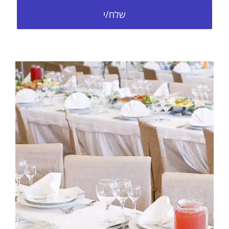
שלח/י