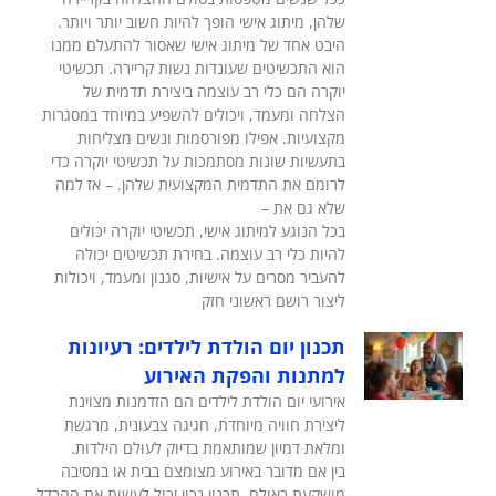
שלהן, מיתוג אישי הופך להיות חשוב יותר ויותר.
היבט אחד של מיתוג אישי שאסור להתעלם ממנו
הוא התכשיטים שעונדות נשות קריירה. תכשיטי
יוקרה הם כלי רב עוצמה ביצירת תדמית של
הצלחה ומעמד, ויכולים להשפיע במיוחד במסגרות
מקצועיות. אפילו מפורסמות ונשים מצליחות
בתעשיות שונות מסתמכות על תכשיטי יוקרה כדי
לרומם את התדמית המקצועית שלהן. – אז למה
שלא גם את –
בכל הנוגע למיתוג אישי, תכשיטי יוקרה יכולים
להיות כלי רב עוצמה. בחירת תכשיטים יכולה
להעביר מסרים על אישיות, סגנון ומעמד, ויכולות
ליצור רושם ראשוני חזק
תכנון יום הולדת לילדים: רעיונות
למתנות והפקת האירוע
אירועי יום הולדת לילדים הם הזדמנות מצוינת
ליצירת חוויה מיוחדת, חגיגה צבעונית, מרגשת
ומלאת דמיון שמותאמת בדיוק לעולם הילדות.
בין אם מדובר באירוע מצומצם בבית או במסיבה
מושקעת באולם, תכנון נכון יכול לעשות את ההבדל