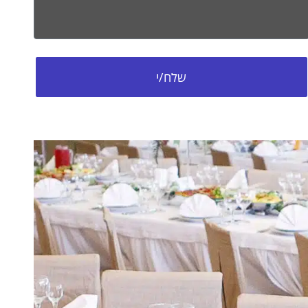
שלח/י