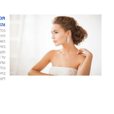
תכש
וה
ככל 
להיו
הוא 
ביצי
מקצו
על ת
שלא
בכל 
בחיר
ליצו