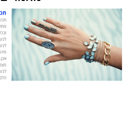
תכש
תכשי
מתל
ובכל
לנשי
לנשי
מיהן
אכן,
מצפי
לנשי
הלבו