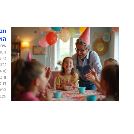
תכנ
האי
אירו
חגיג
בין 
נכון
(והה
והכי
לגיל
הפתע
עצמם